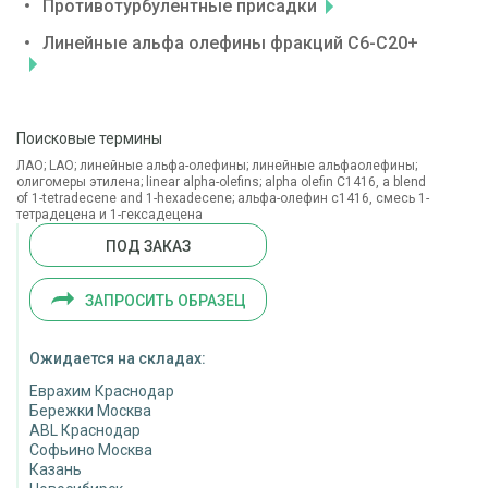
Противотурбулентные присадки
Линейные альфа олефины фракций С6-С20+
Поисковые термины
ЛАО; LAO; линейные альфа-олефины; линейные альфаолефины;
олигомеры этилена; linear alpha-olefins; аlpha оlefin C1416, a blend
of 1-tetradecene and 1-hexadecene; альфа-олефин с1416, смесь 1-
тетрадецена и 1-гексадецена
ПОД ЗАКАЗ
ЗАПРОСИТЬ ОБРАЗЕЦ
Ожидается на складах:
Еврахим Краснодар
Бережки Москва
ABL Краснодар
Софьино Москва
Казань