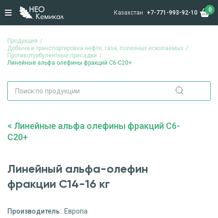
0
Казахстан
+7-771-993-92-10
Продукция
Добыча и транспортировка нефти, газа, полезных ископаемых
Противотурбулентные присадки
Линейные альфа олефины фракций С6-С20+
Линейные альфа олефины фракций С6-
С20+
Линейный альфа-олефин
фракции C14-16 кг
Производитель:
Европа