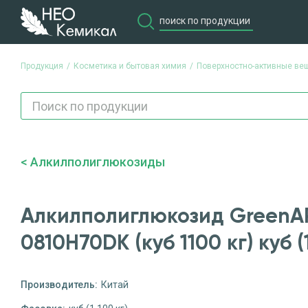
Продукция
Косметика и бытовая химия
Поверхностно-активные ве
Алкилполиглюкозиды
Алкилполиглюкозид Green
0810H70DK (куб 1100 кг) куб (1
Производитель:
Китай