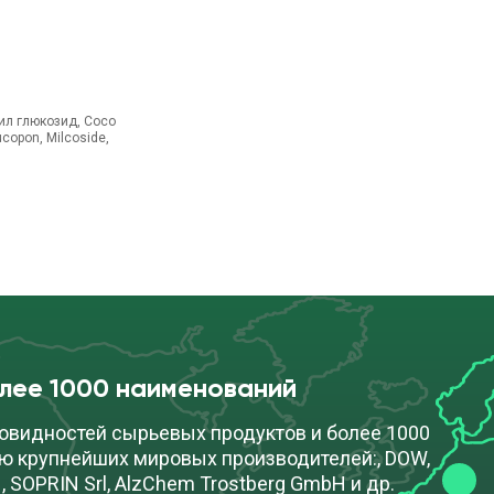
лил глюкозид, Coco
ucopon, Milcoside,
олее 1000 наименований
овидностей сырьевых продуктов и более 1000
ю крупнейших мировых производителей:, DOW,
, SOPRIN Srl, AlzChem Trostberg GmbH и др.