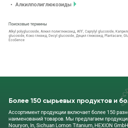
Алкилполиглюкозиды
Поисковые термины
Alkyl polyglucoside, Алкил полиглюкозид, АПГ, Caprylyl glucoside, Капри
glucoside, Коко глюзид, Decyl glucoside, Децил глюкозид, Plantacare, Gl
EcoSence
Более 150 сырьевых продуктов и б
Ассортимент продукции включает более 150 разн
наименований товаров. Мы предлагаем продукци
Nouryon, In, Sichuan Lomon Titanium, HEXION GmbH