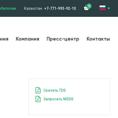
0
ебителям
Казахстан
+7-771-993-92-10
менения
Компания
Новости
Контакты
ния
Компания
Пресс-центр
Контакты
Cкачать TDS
Запросить MSDS