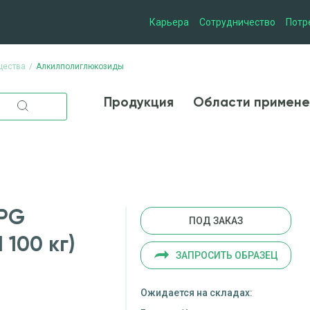
Карьера
Сотрудничество
Потр
щества
Алкилполиглюкозиды
Продукция
Области при
Продукция
Области примене
APG
ПОД ЗАКАЗ
 100 кг)
ЗАПРОСИТЬ ОБРАЗЕЦ
Ожидается на складах: