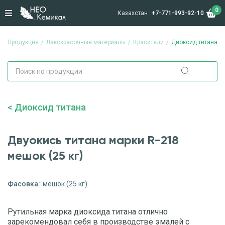
0
Казахстан
+7-771-993-92-10
Продукция
Лакокрасочные материалы
Красители
Диоксид титана
Диоксид титана
Двуокись титана марки R-218
мешок (25 кг)
Фасовка:
мешок (25 кг)
Рутильная марка диоксида титана отлично
зарекомендовал себя в производстве эмалей с