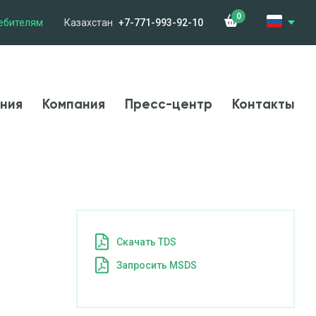
0
ебителям
Казахстан
+7-771-993-92-10
менения
Компания
Новости
Контакты
ния
Компания
Пресс-центр
Контакты
Cкачать TDS
Запросить MSDS