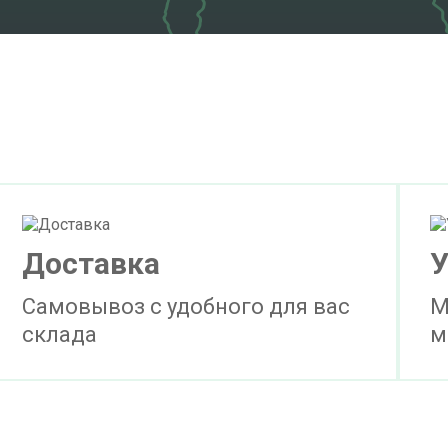
Доставка
У
Самовывоз с удобного для вас
М
склада
м