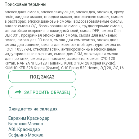
Поисковые термины
эпоксидная смола, эпоксисвязующее, эпоксидка, эпоксид, epoxy
resin, жидкие смолы, твердые смолы, новолачные смолы, смолы
в растворах, эпоксидиановые смолы, водоразбавляемые смолы,
аналог смолы ЭД, бромированные смолы, трудногорючие смолы,
огнестойкие покрытия, эпоксидный клей, смола DER, смола Olin,
DER 331, прозрачная эпоксидная смола, смола для наливных
полов, смола для 3D пола, смола для композитов, эпоксидная
смола для заливки, смола для композитной арматуры, смола по
ГОСТ 10587-84, стеклопластик, антикорозионные эпоксидные
индустриальные покрытия, смола для ЛКМ, эпоксидная смола
для пропитки, смола для намотки, заменитель смол: CYD-128
Китай, NAN YA NPEL-128 Тайвань, KUKDO YD-128 Корея (Кукдо),
KUMHO KER-828 Корея (Кумхо), CHS Epoxy 520 Чехия, ЭД 20, ЭД-16.
ПОД ЗАКАЗ
ЗАПРОСИТЬ ОБРАЗЕЦ
Ожидается на складах:
Еврахим Краснодар
Бережки Москва
ABL Краснодар
Софьино Москва