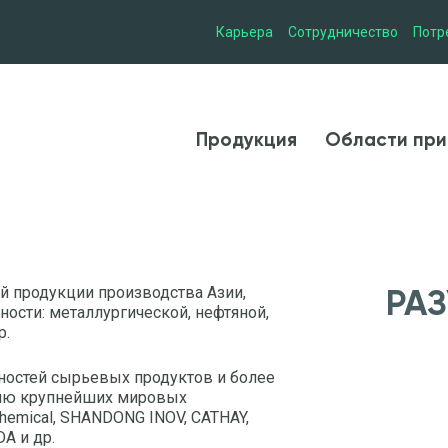
Карьера
Сотрудничество
Потр
Продукция
Области при
Продукция
Области при
й продукции производства Азии,
РАЗ
ости: металлургической, нефтяной,
р.
ностей сырьевых продуктов и более
цию крупнейших мировых
emical, SHANDONG INOV, CATHAY,
A и др.