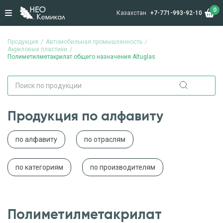
0
Казахстан
+7-771-993-92-10
Продукция
Автомобильная промышленность
Акриловые пластики
Полиметилметакрилат общего назначения Altuglas
Продукция по алфавиту
по алфавиту
по отраслям
по категориям
по производителям
Полиметилметакрилат