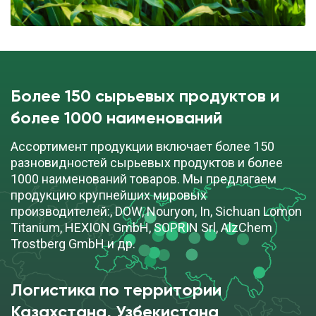
cкачать TDS
мешок (10 кг)
ПОД ЗАКАЗ
Более 150 сырьевых продуктов и
Аэросил R 812
более 1000 наименований
Ассортимент продукции включает более 150
cкачать TDS
мешок (10 кг)
разновидностей сырьевых продуктов и более
1000 наименований товаров. Мы предлагаем
ПОД ЗАКАЗ
продукцию крупнейших мировых
производителей:, DOW, Nouryon, In, Sichuan Lomon
Titanium, HEXION GmbH, SOPRIN Srl, AlzChem
Trostberg GmbH и др.
Аэросил R 974
Логистика по территории
cкачать TDS
мешок (10 кг)
Казахстана, Узбекистана