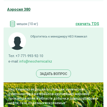
Аэросил 380
cкачать TDS
мешок (10 кг)
ДОБАВИТЬ В ЗАЯВКУ
Обратитесь к менеджеру НЕО Кемикал
Аэросил R 106
Тел. +7-771-993-92-10
e-mail:
info@neochemical.kz
cкачать TDS
мешок (10 кг)
ЗАДАТЬ ВОПРОС
ПОД ЗАКАЗ
Нео Кемикал ведущий поставщик химических
компонентов и материалов крупнейших мировых
производителей в области добычи и транспортировки
Аэросил R 202
нефти, газа, полезных ископаемых