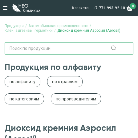
0
Казахстан
+7-771-993-92-10
Продукция
Автомобильная промышленность
Клеи, адгезивы, герметики
Диоксид кремния Аэросил (Aerosil)
Продукция по алфавиту
по алфавиту
по отраслям
по категориям
по производителям
Диоксид кремния Аэросил