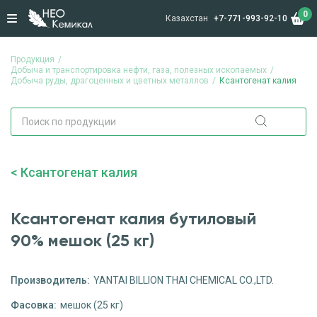
0
Казахстан
+7-771-993-92-10
Продукция
Добыча и транспортировка нефти, газа, полезных ископаемых
Добыча руды, драгоценных и цветных металлов
Ксантогенат калия
Ксантогенат калия
Ксантогенат калия бутиловый
90% мешок (25 кг)
Производитель:
YANTAI BILLION THAI CHEMICAL CO.,LTD.
Фасовка:
мешок (25 кг)