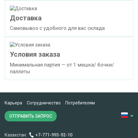
Смола эпоксидная марки D.E.R. 667-20
Доставка
cкачать TDS
мешок (25 кг)
Самовывоз с удобного для вас склада
ПОД ЗАКАЗ
Условия заказа
Смола эпоксидная марки D.E.R.671-Х75
Минимальная партия — от 1 мешка/ бочки/
паллеты
cкачать TDS
бочка (220 кг)
ПОД ЗАКАЗ
Карьера
Сотрудничество
Потребителям
ОТПРАВИТЬ ЗАПРОС
Смола эпоксидная D.E.N. 438
Казахстан:
+7-771-993-92-10
cкачать TDS
бочка (220 кг)