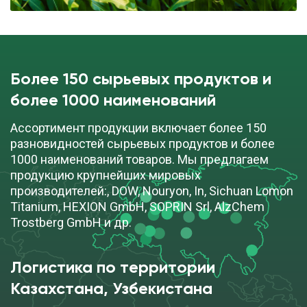
cкачать TDS
бочка (200 кг)
ПОД ЗАКАЗ
Более 150 сырьевых продуктов и
Смола эпоксидная марки D.E.R. 3533
более 1000 наименований
Ассортимент продукции включает более 150
cкачать TDS
бочка (200 кг)
разновидностей сырьевых продуктов и более
1000 наименований товаров. Мы предлагаем
ПОД ЗАКАЗ
продукцию крупнейших мировых
производителей:, DOW, Nouryon, In, Sichuan Lomon
Titanium, HEXION GmbH, SOPRIN Srl, AlzChem
Trostberg GmbH и др.
Смола эпоксидная марки D.E.R. 3581
Логистика по территории
cкачать TDS
бочка (200 кг)
Казахстана, Узбекистана
ПОД ЗАКАЗ