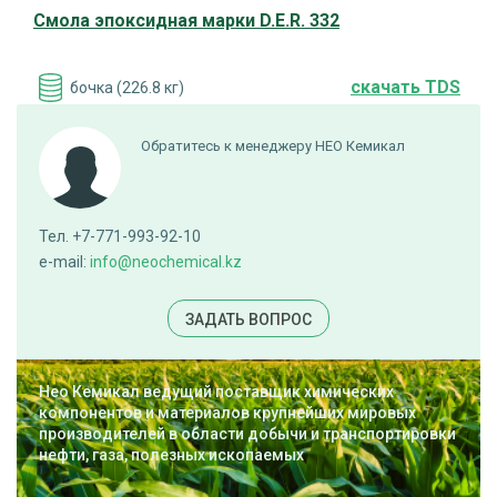
Смола эпоксидная марки D.E.R. 332
cкачать TDS
бочка (226.8 кг)
ПОД ЗАКАЗ
Обратитесь к менеджеру НЕО Кемикал
Смола эпоксидная марки D.E.R. 337
Тел. +7-771-993-92-10
e-mail:
info@neochemical.kz
cкачать TDS
бочка (225 кг)
ЗАДАТЬ ВОПРОС
ДОБАВИТЬ В ЗАЯВКУ
Нео Кемикал ведущий поставщик химических
компонентов и материалов крупнейших мировых
производителей в области добычи и транспортировки
Смола эпоксидная марки D.E.R. 3531
нефти, газа, полезных ископаемых