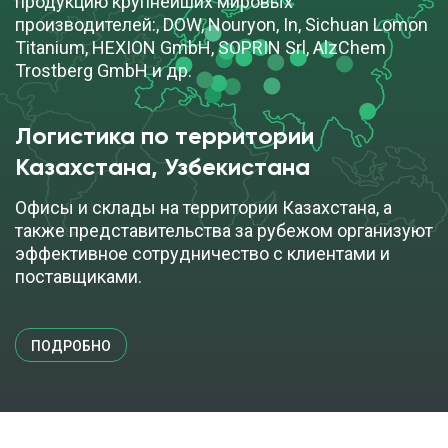
продукцию крупнейших мировых
производителей:, DOW, Nouryon, In, Sichuan Lomon
Titanium, HEXION GmbH, SOPRIN Srl, AlzChem
Trostberg GmbH и др.
Логистика по территории
Казахстана, Узбекистана
Офисы и склады на территории Казахстана, а
также представительства за рубежом организуют
эффективное сотрудничество с клиентами и
поставщиками.
ПОДРОБНО