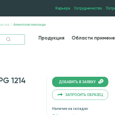
Карьера
Сотрудничество
Потр
щества
Алкилполиглюкозиды
Продукция
Области при
Продукция
Области примене
G 1214
ДОБАВИТЬ В ЗАЯВКУ
ЗАПРОСИТЬ ОБРАЗЕЦ
Наличие на складах: