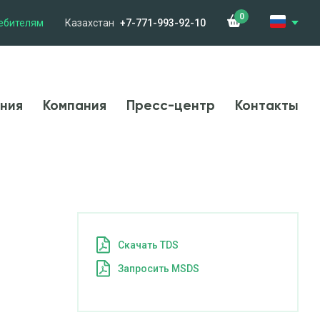
0
ебителям
Казахстан
+7-771-993-92-10
менения
Компания
Новости
Контакты
ния
Компания
Пресс-центр
Контакты
Cкачать TDS
Запросить MSDS