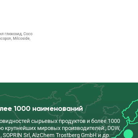
лил глюкозид, Coco
ucopon, Milcoside,
олее 1000 наименований
овидностей сырьевых продуктов и более 1000
ю крупнейших мировых производителей:, DOW,
, SOPRIN Srl, AlzChem Trostberg GmbH и др.