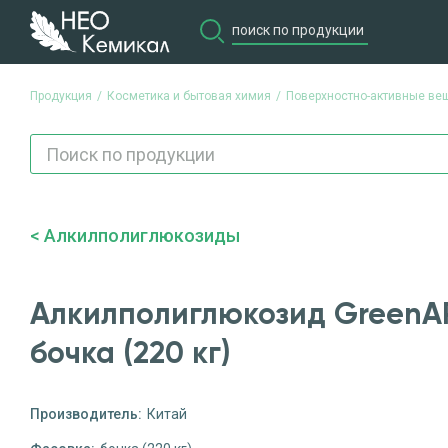
Продукция
Косметика и бытовая химия
Поверхностно-активные ве
Алкилполиглюкозиды
Алкилполиглюкозид GreenAP
бочка (220 кг)
Производитель:
Китай