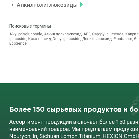
Алкилполиглюкозиды
Поисковые термины
Alkyl polyglucoside, Алкил полиглюкозид, АПГ, Caprylyl glucoside, Капри
glucoside, Коко глюзид, Decyl glucoside, Децил глюкозид, Plantacare, Gl
EcoSence
Более 150 сырьевых продуктов и б
Ассортимент продукции включает более 150 разн
наименований товаров. Мы предлагаем продукци
Nouryon, In, Sichuan Lomon Titanium, HEXION GmbH