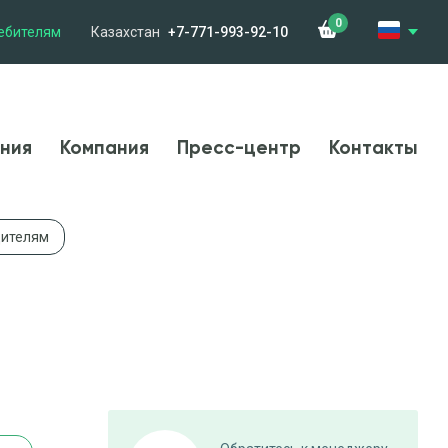
0
ебителям
Казахстан
+7-771-993-92-10
менения
Компания
Новости
Контакты
ния
Компания
Пресс-центр
Контакты
дителям