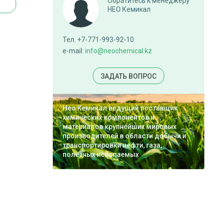
Обратитесь к менеджеру
НЕО Кемикал
Тел. +7-771-993-92-10
e-mail:
info@neochemical.kz
ЗАДАТЬ ВОПРОС
Нео Кемикал ведущий поставщик
химических компонентов и
материалов крупнейших мировых
производителей в области добычи и
транспортировки нефти, газа,
полезных ископаемых