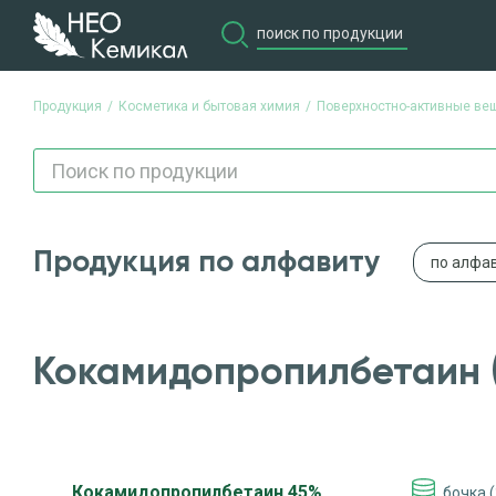
Продукция
Косметика и бытовая химия
Поверхностно-активные ве
Продукция по алфавиту
по алфа
Кокамидопропилбетаин 
Кокамидопропилбетаин 45%
бочка (