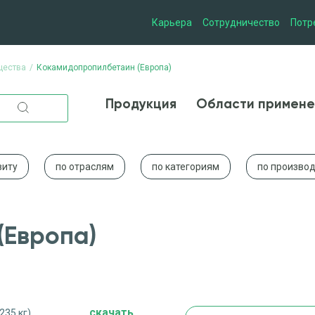
Карьера
Сотрудничество
Потр
щества
Кокамидопропилбетаин (Европа)
Продукция
Области при
Продукция
Области примене
виту
по отраслям
по категориям
по произво
(Европа)
cкачать
235 кг)