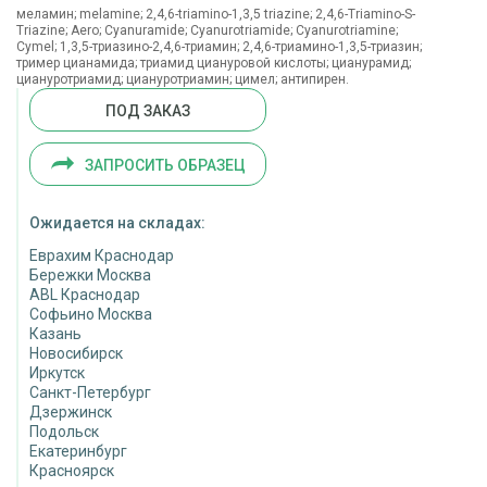
меламин; melamine; 2,4,6-triamino-1,3,5 triazine; 2,4,6-Triamino-S-
Triazine; Aero; Cyanuramide; Cyanurotriamide; Cyanurotriamine;
Cymel; 1,3,5-триазино-2,4,6-триамин; 2,4,6-триамино-1,3,5-триазин;
тример цианамида; триамид циануровой кислоты; цианурамид;
циануротриамид; циануротриамин; цимел; антипирен.
ПОД ЗАКАЗ
ЗАПРОСИТЬ ОБРАЗЕЦ
Ожидается на складах:
Еврахим Краснодар
Бережки Москва
ABL Краснодар
Софьино Москва
Казань
Новосибирск
Иркутск
Санкт-Петербург
Дзержинск
Подольск
Екатеринбург
Красноярск