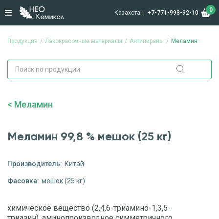
0
Казахстан
+7-771-993-92-10
Продукция
Лакокрасочные материалы
Антипирены
Меламин
Меламин
Меламин 99,8 % мешок (25 кг)
Производитель:
Китай
Фасовка:
мешок (25 кг)
химическое вещество (2,4,6-триамино-1,3,5-
триазин), аминопроизводное симметричного