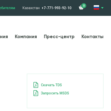
0
ебителям
Казахстан
+7-771-993-92-10
менения
Компания
Новости
Контакты
ния
Компания
Пресс-центр
Контакты
Cкачать TDS
Запросить MSDS