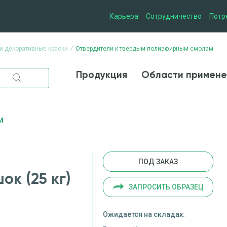
Карьера
Сотрудничество
Потр
и декоративные краски
Отвердители к твердым полиэфирным смолам
Продукция
Области при
Продукция
Области примене
м
ПОД ЗАКАЗ
к (25 кг)
ЗАПРОСИТЬ ОБРАЗЕЦ
Ожидается на складах: