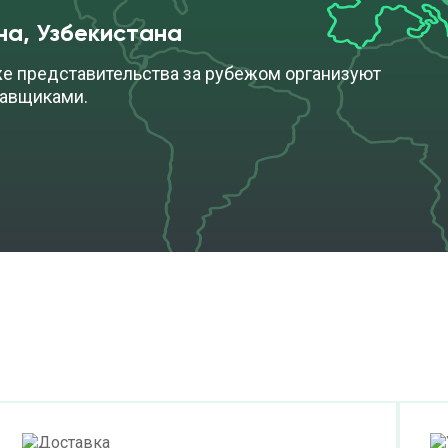
на, Узбекистана
же представительства за рубежом организуют
тавщиками.