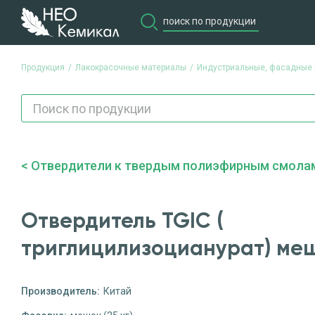
Продукция
Лакокрасочные материалы
Индустриальные, фасадные 
Отвердители к твердым полиэфирным смола
Отвердитель TGIC (
триглицилизоцианурат) мешо
Производитель:
Китай