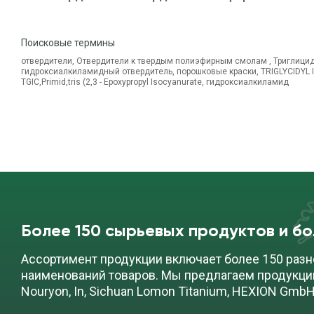
Поисковые термины
отвердители, Отвердители к твердым полиэфирным смолам , Триглицид
гидроксиалкиламидный отвердитель, порошковые краски, TRIGLYCIDYL
TGIC,Primid,tris (2,3 - Epoxypropyl Isocyanurate, гидроксиалкиламид
Более 150 сырьевых продуктов и б
Ассортимент продукции включает более 150 разн
наименований товаров. Мы предлагаем продукци
Nouryon, In, Sichuan Lomon Titanium, HEXION GmbH