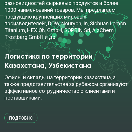
cкачать TDS
кор (25 кг)
разновидностей сырьевых продуктов и более
1000 наименований товаров. Мы предлагаем
ДОБАВИТЬ В ЗАЯВКУ
продукцию крупнейших мировых
производителей:, DOW, Nouryon, In, Sichuan Lomon
Titanium, HEXION GmbH, SOPRIN Srl, AlzChem
Trostberg GmbH и др.
Перкадокс GB-50Х
Логистика по территории
cкачать TDS
кор (25 кг)
Казахстана, Узбекистана
ПОД ЗАКАЗ
Офисы и склады на территории Казахстана, а
также представительства за рубежом организуют
эффективное сотрудничество с клиентами и
поставщиками.
ПОДРОБНО