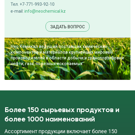
Мономер Visiomer PEG200DMA
Тел. +7-771-993-92-10
e-mail:
info@neochemical.kz
cкачать TDS
бочка (180 кг)
ЗАДАТЬ ВОПРОС
ПОД ЗАКАЗ
Нео Кемикал ведущий поставщик химических
компонентов и материалов крупнейших мировых
производителей в области добычи и транспортировки
Мономер Visiomer TRGDMA
нефти, газа, полезных ископаемых
cкачать TDS
бочка (200 кг)
ПОД ЗАКАЗ
Более 150 сырьевых продуктов и
Перекись бензоила BPO-75
более 1000 наименований
Ассортимент продукции включает более 150