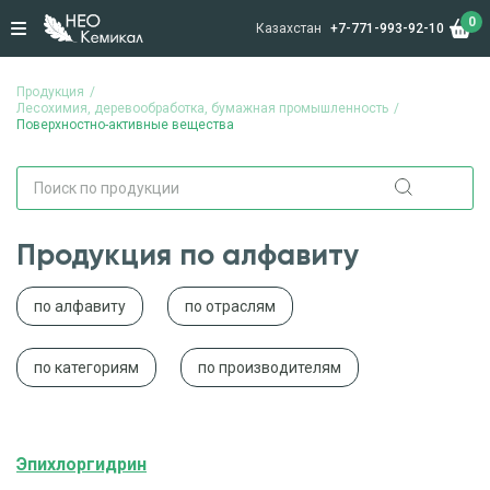
0
Казахстан
+7-771-993-92-10
Продукция
Лесохимия, деревообработка, бумажная промышленность
Поверхностно-активные вещества
Продукция по алфавиту
по алфавиту
по отраслям
по категориям
по производителям
Эпихлоргидрин