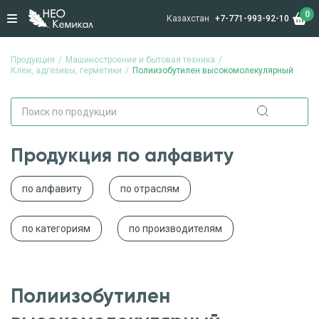
0
Казахстан
+7-771-993-92-10
Продукция
Машиностроение и бытовая техника
Клеи, адгезивы, герметики
Полиизобутилен высокомолекулярный
Продукция по алфавиту
по алфавиту
по отраслям
по категориям
по производителям
Полиизобутилен