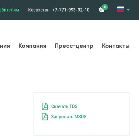
0
ебителям
Казахстан
+7-771-993-92-10
менения
Компания
Новости
Контакты
ния
Компания
Пресс-центр
Контакты
Cкачать TDS
Запросить MSDS