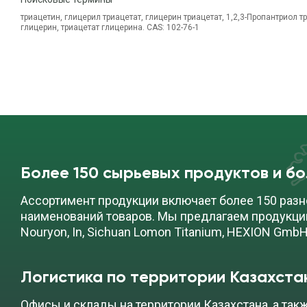
триацетин, глицерил триацетат, глицерин триацетат, 1,2,3-Пропантриол т
глицерин, триацетат глицерина. CAS: 102-76-1
Более 150 сырьевых продуктов и б
Ассортимент продукции включает более 150 разн
наименований товаров. Мы предлагаем продукци
Nouryon, In, Sichuan Lomon Titanium, HEXION GmbH
Логистика по территории Казахста
Офисы и склады на территории Казахстана, а так