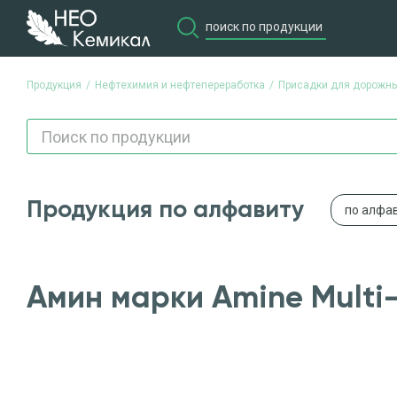
Продукция
Нефтехимия и нефтепереработка
Присадки для дорожны
Продукция по алфавиту
по алфа
Амин марки Amine Multi-