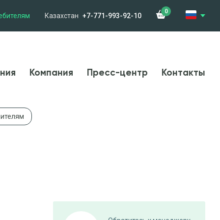
0
ебителям
Казахстан
+7-771-993-92-10
менения
Компания
Новости
Контакты
ния
Компания
Пресс-центр
Контакты
дителям