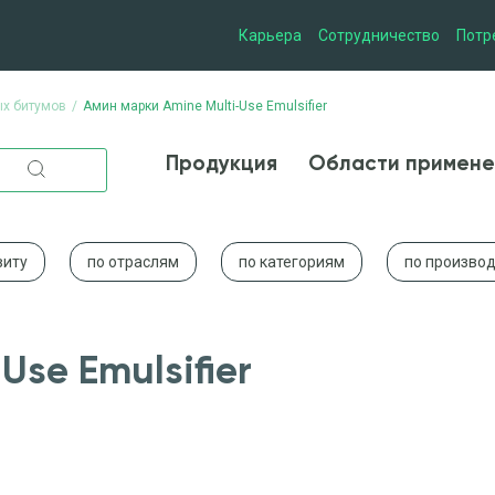
Карьера
Сотрудничество
Потр
х битумов
Амин марки Amine Multi-Use Emulsifier
Продукция
Области при
Продукция
Области примене
виту
по отраслям
по категориям
по произво
Use Emulsifier