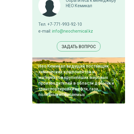
Обратитесь к менеджеру
НЕО Кемикал
Тел. +7-771-993-92-10
e-mail:
info@neochemical.kz
ЗАДАТЬ ВОПРОС
Нео Кемикал ведущий поставщик
химических компонентов и
материалов крупнейших мировых
производителей в области добычи и
транспортировки нефти, газа,
полезных ископаемых