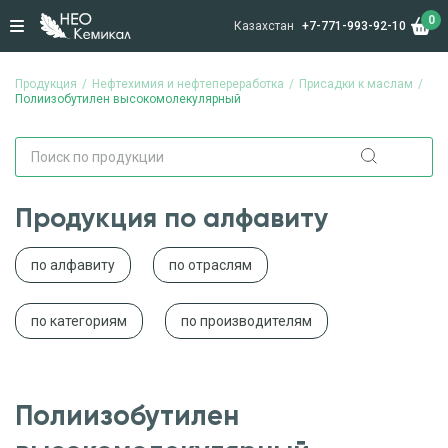
0
Казахстан
+7-771-993-92-10
Продукция
Нефтехимия и нефтепереработка
Присадки к маслам
Полиизобутилен высокомолекулярный
Продукция по алфавиту
по алфавиту
по отраслям
по категориям
по производителям
Полиизобутилен