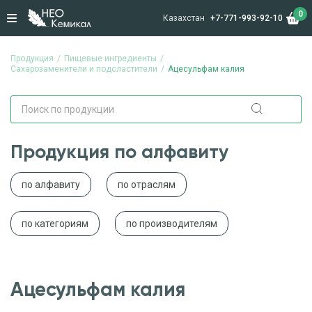
0
Казахстан
+7-771-993-92-10
Продукция
Пищевые ингредиенты
Сахарозаменители и подсластители
Ацесульфам калия
Продукция по алфавиту
по алфавиту
по отраслям
по категориям
по производителям
Ацесульфам калия