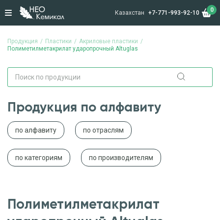
0
Казахстан
+7-771-993-92-10
Продукция
Пластики
Акриловые пластики
Полиметилметакрилат ударопрочный Altuglas
Продукция по алфавиту
по алфавиту
по отраслям
по категориям
по производителям
Полиметилметакрилат