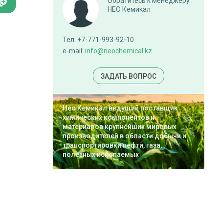
Обратитесь к менеджеру
НЕО Кемикал
Тел. +7-771-993-92-10
e-mail:
info@neochemical.kz
ЗАДАТЬ ВОПРОС
Нео Кемикал ведущий поставщик
химических компонентов и
материалов крупнейших мировых
производителей в области добычи и
транспортировки нефти, газа,
полезных ископаемых