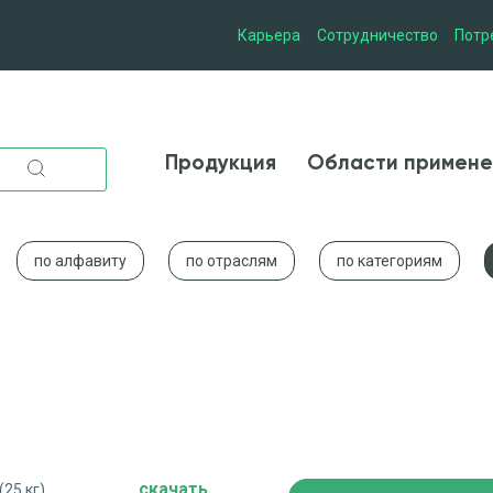
Карьера
Сотрудничество
Потр
Продукция
Области при
Продукция
Области примене
по алфавиту
по отраслям
по категориям
cкачать
25 кг)