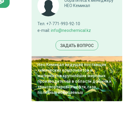
Обратитесь к менеджеру
НЕО Кемикал
Тел. +7-771-993-92-10
e-mail:
info@neochemical.kz
ЗАДАТЬ ВОПРОС
Нео Кемикал ведущий поставщик
химических компонентов и
материалов крупнейших мировых
производителей в области добычи и
транспортировки нефти, газа,
полезных ископаемых