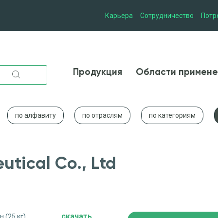
Карьера
Сотрудничество
Потр
Продукция
Области при
Продукция
Области примене
по алфавиту
по отраслям
по категориям
tical Co., Ltd
cкачать
 (25 кг)