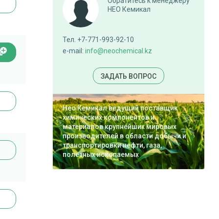
Обратитесь к менеджеру
НЕО Кемикал
Тел. +7-771-993-92-10
e-mail:
info@neochemical.kz
ЗАДАТЬ ВОПРОС
Нео Кемикал ведущий поставщик
химических компонентов и
материалов крупнейших мировых
производителей в области добычи и
транспортировки нефти, газа,
полезных ископаемых