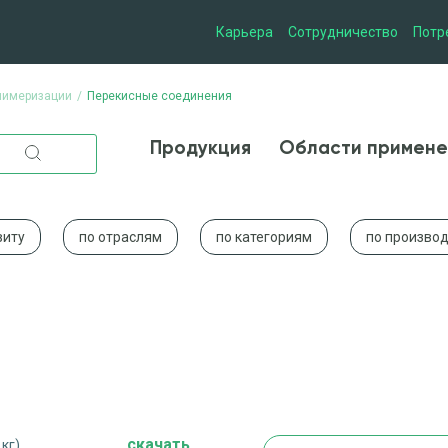
Карьера
Сотрудничество
Потр
лимеризации
Перекисные соединения
Продукция
Области при
Продукция
Области примене
виту
по отраслям
по категориям
по произво
cкачать
 кг)