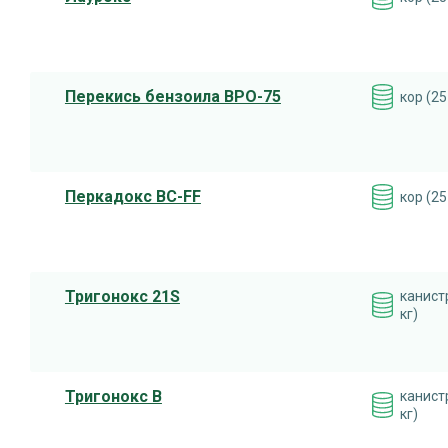
Перекись бензоила BPO-75
кор (25
Перкадокс ВС-FF
кор (25
Тригонокс 21S
канист
кг)
Тригонокс В
канист
кг)