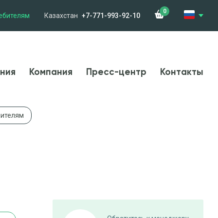
0
ебителям
Казахстан
+7-771-993-92-10
менения
Компания
Новости
Контакты
ния
Компания
Пресс-центр
Контакты
дителям