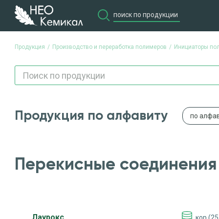
Продукция
Производство и переработка полимеров
Инициаторы по
Продукция по алфавиту
по алфа
Перекисные соединения
Лаурокс
кор (25