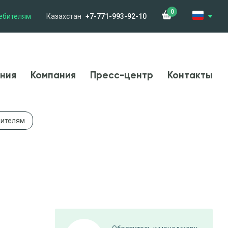
0
ебителям
Казахстан
+7-771-993-92-10
менения
Компания
Новости
Контакты
ния
Компания
Пресс-центр
Контакты
дителям