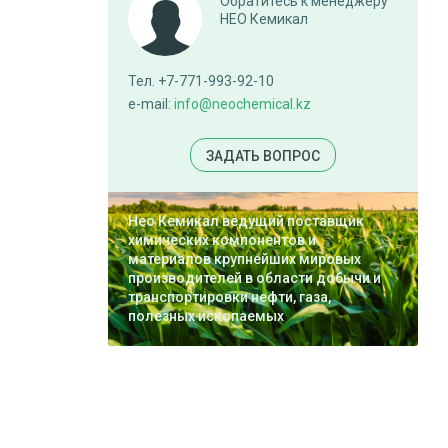
Обратитесь к менеджеру
НЕО Кемикал
Тел. +7-771-993-92-10
e-mail:
info@neochemical.kz
ЗАДАТЬ ВОПРОС
Нео Кемикал ведущий поставщик
химических компонентов и
материалов крупнейших мировых
производителей в области добычи и
транспортировки нефти, газа,
полезных ископаемых