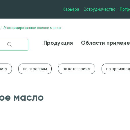
Карьера
Сотрудничество
Потр
Эпоксидированное соевое масло
Продукция
Области при
Продукция
Области примене
виту
по отраслям
по категориям
по произво
ое масло