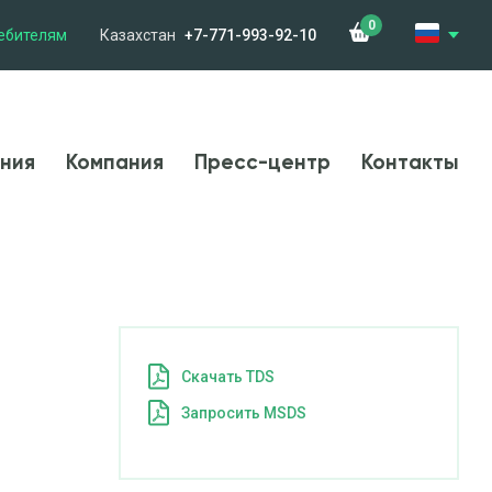
0
ебителям
Казахстан
+7-771-993-92-10
менения
Компания
Новости
Контакты
ния
Компания
Пресс-центр
Контакты
Cкачать TDS
Запросить MSDS