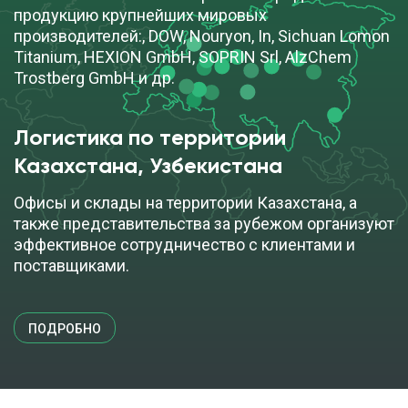
продукцию крупнейших мировых
производителей:, DOW, Nouryon, In, Sichuan Lomon
Titanium, HEXION GmbH, SOPRIN Srl, AlzChem
Trostberg GmbH и др.
Логистика по территории
Казахстана, Узбекистана
Офисы и склады на территории Казахстана, а
также представительства за рубежом организуют
эффективное сотрудничество с клиентами и
поставщиками.
ПОДРОБНО