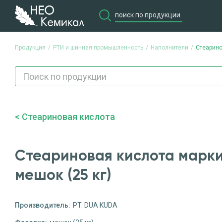
Продукция
РТИ и шинная промышленность
Наполнители
Стеарино
Стеариновая кислота
Стеариновая кислота марки
мешок (25 кг)
Производитель:
PT. DUA KUDA