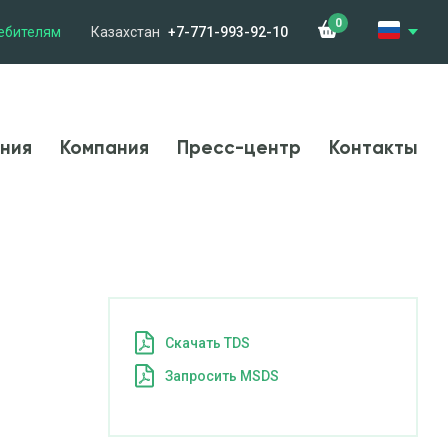
0
ебителям
Казахстан
+7-771-993-92-10
менения
Компания
Новости
Контакты
ния
Компания
Пресс-центр
Контакты
Cкачать TDS
Запросить MSDS