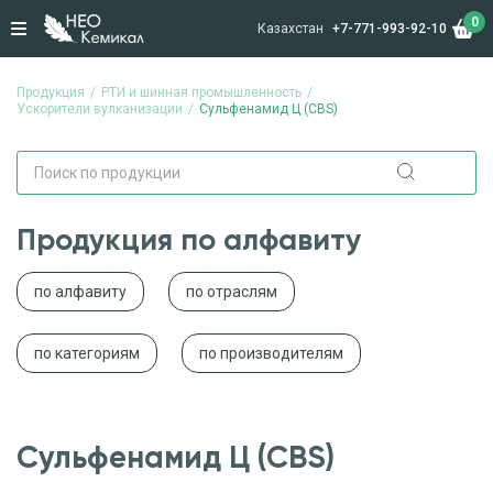
0
Казахстан
+7-771-993-92-10
Продукция
РТИ и шинная промышленность
Ускорители вулканизации
Сульфенамид Ц (CBS)
Продукция по алфавиту
по алфавиту
по отраслям
по категориям
по производителям
Сульфенамид Ц (CBS)