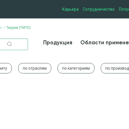
Карьера
Сотрудничество
Потр
ии
Тиурам (TMTD)
Продукция
Области при
Продукция
Области примене
виту
по отраслям
по категориям
по произво