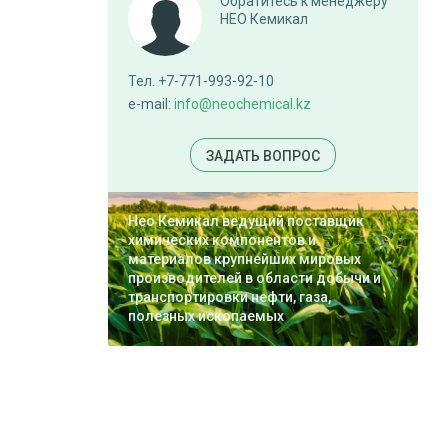
Обратитесь к менеджеру
НЕО Кемикал
Тел. +7-771-993-92-10
e-mail:
info@neochemical.kz
ЗАДАТЬ ВОПРОС
Нео Кемикал ведущий поставщик
химических компонентов и
материалов крупнейших мировых
производителей в области добычи и
транспортировки нефти, газа,
полезных ископаемых