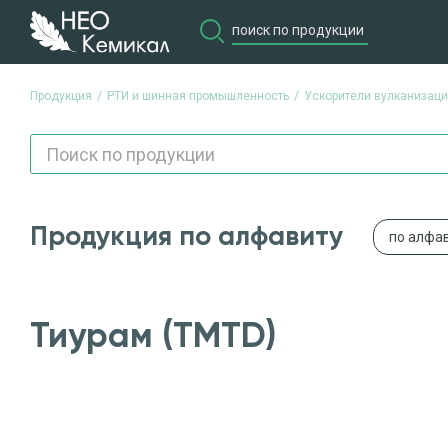
Продукция
РТИ и шинная промышленность
Ускорители вулканизац
Продукция по алфавиту
по алфа
Тиурам (TMTD)