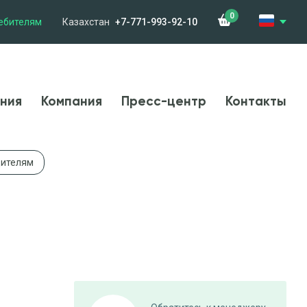
0
ебителям
Казахстан
+7-771-993-92-10
менения
Компания
Новости
Контакты
ния
Компания
Пресс-центр
Контакты
дителям