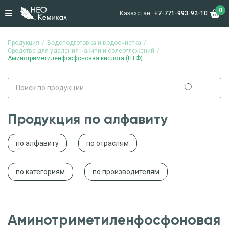
0
Казахстан
+7-771-993-92-10
Продукция
Водоподготовка и водоочистка
Средства для удаления накипи и солеотложений
Аминотриметиленфосфоновая кислота (НТФ)
Продукция по алфавиту
по алфавиту
по отраслям
по категориям
по производителям
Аминотриметиленфосфоновая