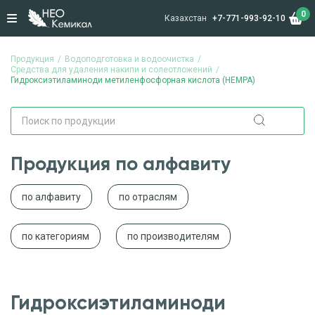
0
Казахстан
+7-771-993-92-10
Продукция
Водоподготовка и водоочистка
Средства для удаления накипи и солеотложений
Гидроксиэтиламиноди метиленфосфорная кислота (HEMPA)
Продукция по алфавиту
по алфавиту
по отраслям
по категориям
по производителям
Гидроксиэтиламиноди