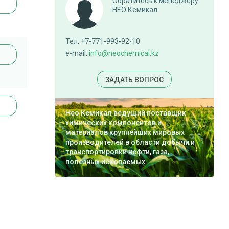
Обратитесь к менеджеру
НЕО Кемикал
Тел. +7-771-993-92-10
e-mail:
info@neochemical.kz
ЗАДАТЬ ВОПРОС
Нео Кемикал ведущий поставщик
химических компонентов и
материалов крупнейших мировых
производителей в области добычи и
транспортировки нефти, газа,
полезных ископаемых