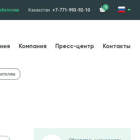
0
ебителям
Казахстан
+7-771-993-92-10
менения
Компания
Новости
Контакты
ния
Компания
Пресс-центр
Контакты
дителям