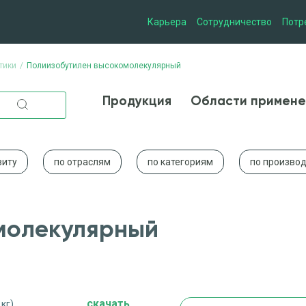
Карьера
Сотрудничество
Потр
тики
Полиизобутилен высокомолекулярный
Продукция
Области при
Продукция
Области примене
виту
по отраслям
по категориям
по произво
молекулярный
cкачать
 кг)