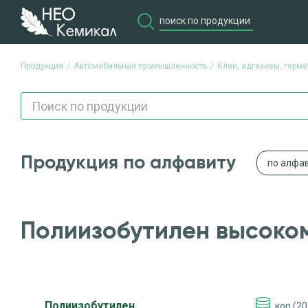
Продукция
Автомобильная промышленность
Клеи, адгезивы, герме
Продукция по алфавиту
по алфа
Полиизобутилен высоко
Полиизобутилен
кор (20