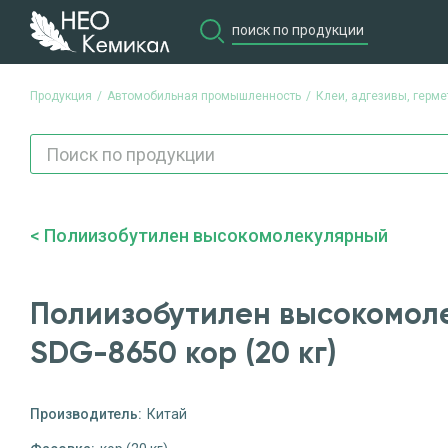
Продукция
Автомобильная промышленность
Клеи, адгезивы, герме
Полиизобутилен высокомолекулярный
Полиизобутилен высокомол
SDG-8650 кор (20 кг)
Производитель:
Китай