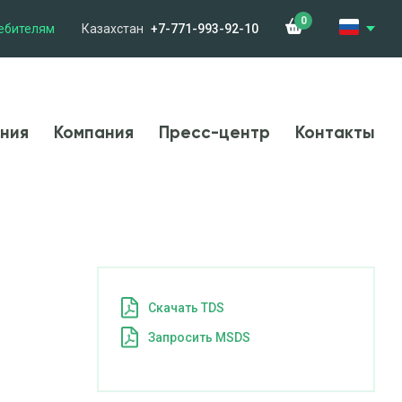
0
ебителям
Казахстан
+7-771-993-92-10
менения
Компания
Новости
Контакты
ния
Компания
Пресс-центр
Контакты
Cкачать TDS
Запросить MSDS