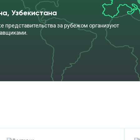
на, Узбекистана
же представительства за рубежом организуют
тавщиками.