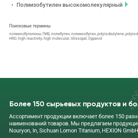
Полиизобутилен высокомолекулярный
Поисковые термины
полиизобутилены; ПИБ; полибутен; полиизобутен; polyisobutylene; polyisobu
HRD; high reactivity; high molecular; Glissopal; Oppanol.
Более 150 сырьевых продуктов и б
Ассортимент продукции включает более 150 разн
наименований товаров. Мы предлагаем продукци
Nouryon, In, Sichuan Lomon Titanium, HEXION GmbH