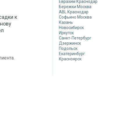
Еврахим Краснодар
Бережки Москва
ABL Краснодар
садки к
Софьино Москва
Казань
снову
Новосибирск
ел
Иркутск
Санкт-Петербург
Дзержинск
Подольск
Екатеринбург
лиента.
Красноярск