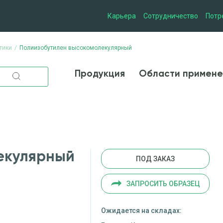
Карьера
Сотрудничество
Потр
тики
Полиизобутилен высокомолекулярный
Продукция
Области при
Продукция
Области примене
екулярный
ПОД ЗАКАЗ
ЗАПРОСИТЬ ОБРАЗЕЦ
Ожидается на складах: