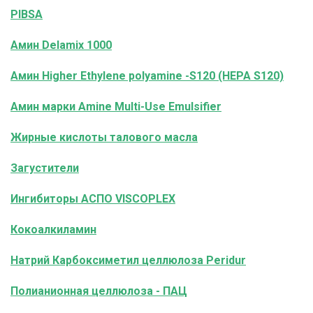
PIBSA
Амин Delamix 1000
Амин Higher Ethylene polyamine -S120 (HEPA S120)
Амин марки Amine Multi-Use Emulsifier
Жирные кислоты талового масла
Загустители
Ингибиторы АСПО VISCOPLEX
Кокоалкиламин
Натрий Карбоксиметил целлюлоза Peridur
Полианионная целлюлоза - ПАЦ