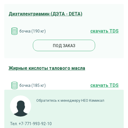
Диэтилентриамин (ДЭТА - DETA)
cкачать TDS
бочка (190 кг)
ПОД ЗАКАЗ
Жирные кислоты талового масла
cкачать TDS
бочка (185 кг)
ПОД ЗАКАЗ
Обратитесь к менеджеру НЕО Кемикал
Моноэтаноламин
Тел. +7-771-993-92-10