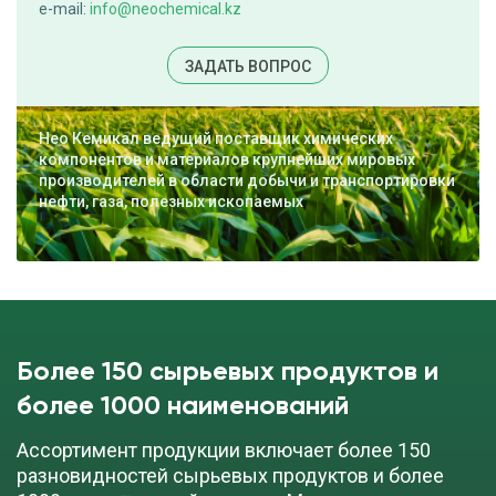
e-mail:
info@neochemical.kz
cкачать TDS
куб (1 000 кг)
ЗАДАТЬ ВОПРОС
ПОД ЗАКАЗ
Нео Кемикал ведущий поставщик химических
компонентов и материалов крупнейших мировых
производителей в области добычи и транспортировки
Перхлорэтилен
нефти, газа, полезных ископаемых
cкачать TDS
бочка (330 кг)
ДОБАВИТЬ В ЗАЯВКУ
Более 150 сырьевых продуктов и
Полиизобутилен янтарный ангидрид PIBSA
более 1000 наименований
Ассортимент продукции включает более 150
cкачать TDS
бочка (170 кг)
разновидностей сырьевых продуктов и более