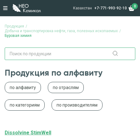
0
Казахстан
+7-771-993-92-10
Продукция
Добыча и транспортировка нефти, газа, полезных ископаемых
Буровая химия
Продукция по алфавиту
по алфавиту
по отраслям
по категориям
по производителям
Dissolvine StimWell