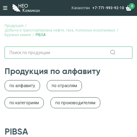
0
Казахстан
+7-771-993-92-10
Продукция
Добыча и транспортировка нефти, газа, полезных ископаемых
Буровая химия
PIBSA
Продукция по алфавиту
по алфавиту
по отраслям
по категориям
по производителям
PIBSA