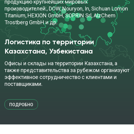
продукцию крупнейших мировых
производителей:, DOW, Nouryon, In, Sichuan Lomon
Titanium, HEXION GmbH, SOPRIN Srl, AlzChem
Trostberg GmbH и др.
Логистика по территории
Казахстана, Узбекистана
Офисы и склады на территории Казахстана, а
также представительства за рубежом организуют
эффективное сотрудничество с клиентами и
поставщиками.
ПОДРОБНО