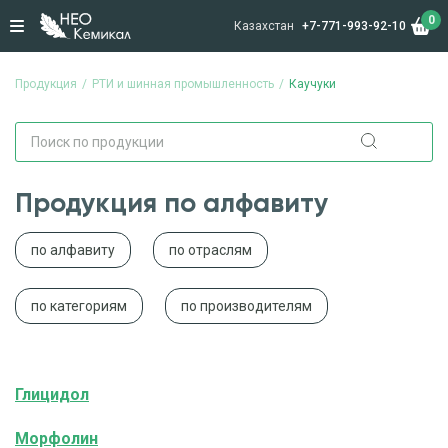
0
Казахстан
+7-771-993-92-10
Продукция
РТИ и шинная промышленность
Каучуки
Продукция по алфавиту
по алфавиту
по отраслям
по категориям
по производителям
Глицидол
Морфолин