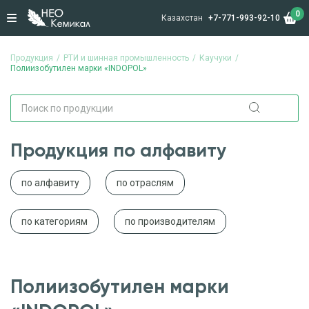
0
Казахстан
+7-771-993-92-10
Продукция
РТИ и шинная промышленность
Каучуки
Полиизобутилен марки «INDOPOL»
Продукция по алфавиту
по алфавиту
по отраслям
по категориям
по производителям
Полиизобутилен марки