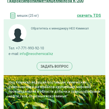
Гидроксипропилметилцеллюлоза К-200
cкачать TDS
мешок (25 кг)
ДОБАВИТЬ В ЗАЯВКУ
Обратитесь к менеджеру НЕО Кемикал
Гидроксипропилметилцеллюлоза К-80
Тел. +7-771-993-92-10
e-mail:
info@neochemical.kz
cкачать TDS
мешок (25 кг)
ЗАДАТЬ ВОПРОС
ДОБАВИТЬ В ЗАЯВКУ
Нео Кемикал ведущий поставщик химических
компонентов и материалов крупнейших мировых
производителей в области добычи и транспортировки
Гидроксипропилметилцеллюлоза К04
нефти, газа, полезных ископаемых
cкачать TDS
мешок (25 кг)